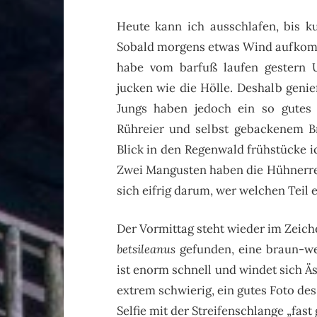
Heute kann ich ausschlafen, bis k
Sobald morgens etwas Wind aufkomm
habe vom barfuß laufen gestern 
jucken wie die Hölle.
Deshalb genie
Jungs haben jedoch ein so gutes F
Rühreier und selbst gebackenem Br
Blick in den Regenwald frühstücke ic
Zwei Mangusten haben die Hühnerres
sich eifrig darum, wer welchen Tei
Der Vormittag steht wieder im Zeich
betsileanus
gefunden, eine braun-wei
ist enorm schnell und windet sich Äs
extrem schwierig, ein gutes Foto d
Selfie mit der Streifenschlange „fast 