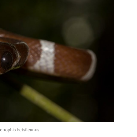
tenophis betsileanus