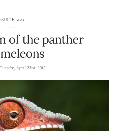
NORTH 2013
lm of the panther
ameleons
Tuesday April 23rd, 2013