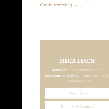
Continue reading →
MEHR LESEN!
Abonniere meine Website und du
bekommst eine E-Mail, sobald ein neue
Eintrag online ist.