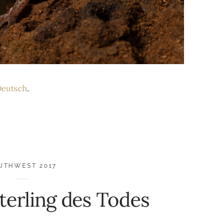
eutsch
.
UTHWEST 2017
erling des Todes