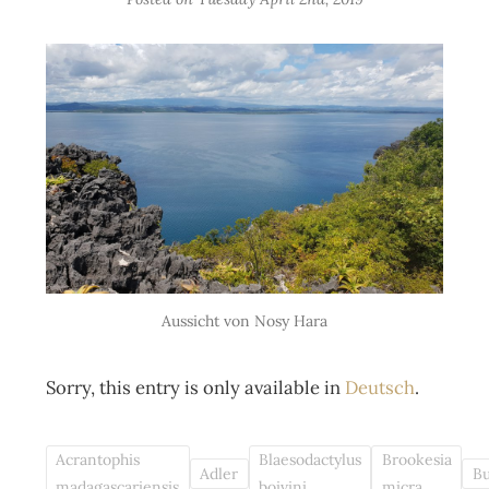
Aussicht von Nosy Hara
Sorry, this entry is only available in
Deutsch
.
Acrantophis
Blaesodactylus
Brookesia
Adler
Bu
madagascariensis
boivini
micra