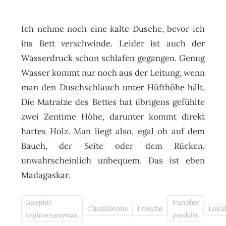
Ich nehme noch eine kalte Dusche, bevor ich
ins Bett verschwinde. Leider ist auch der
Wasserdruck schon schlafen gegangen. Genug
Wasser kommt nur noch aus der Leitung, wenn
man den Duschschlauch unter Hüfthöhe hält.
Die Matratze des Bettes hat übrigens gefühlte
zwei Zentime Höhe, darunter kommt direkt
hartes Holz. Man liegt also, egal ob auf dem
Bauch, der Seite oder dem Rücken,
unwahrscheinlich unbequem. Das ist eben
Madagaskar.
Boophis
Furcifer
Chamäleons
Frösche
Loka
tephraeomystax
pardalis