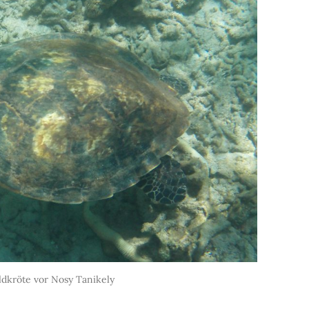
dkröte vor Nosy Tanikely