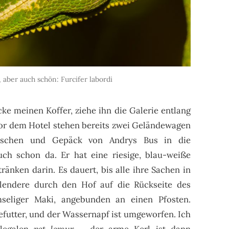
 aber auch schön: Furcifer labordi
ke meinen Koffer, ziehe ihn die Galerie entlang
Vor dem Hotel stehen bereits zwei Geländewagen
aschen und Gepäck von Andrys Bus in die
ch schon da. Er hat eine riesige, blau-weiße
änken darin. Es dauert, bis alle ihre Sachen in
hlendere durch den Hof auf die Rückseite des
mseliger Maki, angebunden an einen Pfosten.
efutter, und der Wassernapf ist umgeworfen. Ich
llegalen
pet lemur
– der arme Kerl ist dann