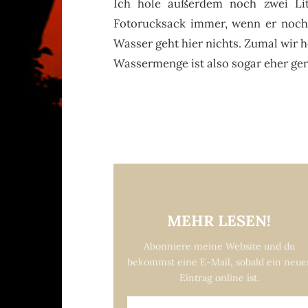
Ich hole außerdem noch zwei Li
Fotorucksack immer, wenn er noch
Wasser geht hier nichts. Zumal wir 
Wassermenge ist also sogar eher ge
MEHR LESEN!
Abonniere meine Website und du
bekommst eine E-Mail, sobald ein neue
Eintrag online ist.