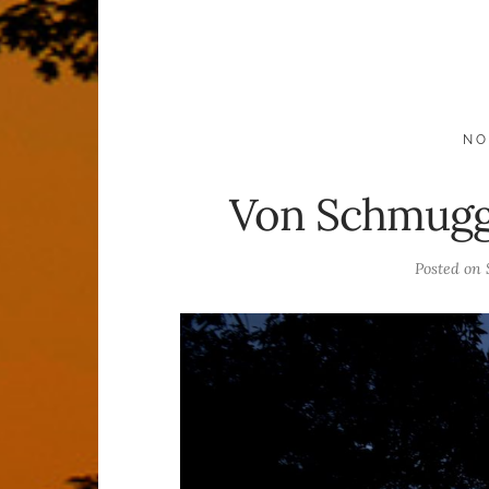
NO
Von Schmugg
Posted on