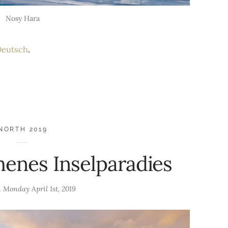
Nosy Hara
eutsch
.
NORTH 2019
enes Inselparadies
n
Monday April 1st, 2019